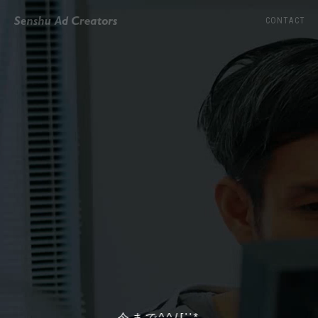
CONTACT
今までになか!!#!#&}